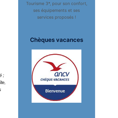
Tourisme 3*, pour son confort,
ses équipements et ses
services proposés !
Chèques vacances
é ;
îte,
s