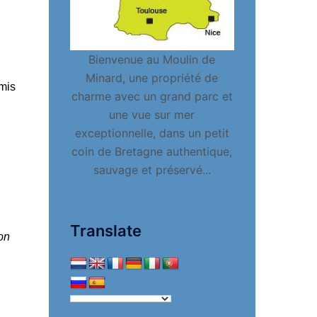
Bienvenue au Moulin de
Minard, une propriété de
 mis
charme avec un grand parc et
une vue sur mer
exceptionnelle, dans un petit
coin de Bretagne authentique,
sauvage et préservé...
Translate
on