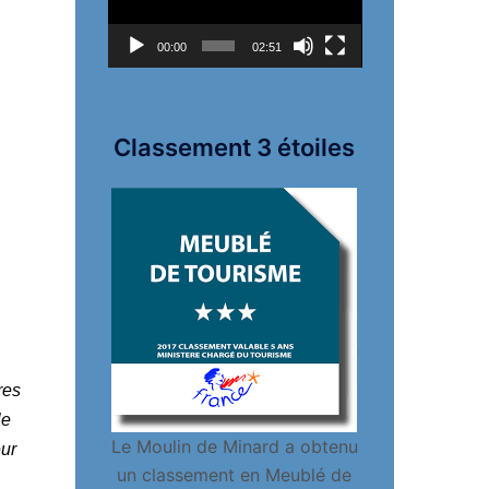
00:00
02:51
Classement 3 étoiles
res
le
Le Moulin de Minard a obtenu
eur
un classement en Meublé de