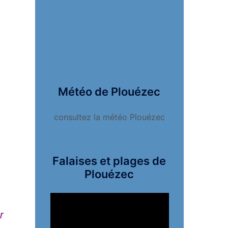
Météo de Plouézec
consultez la météo Plouézec
Falaises et plages de
Plouézec
Lecteur
vidéo
r