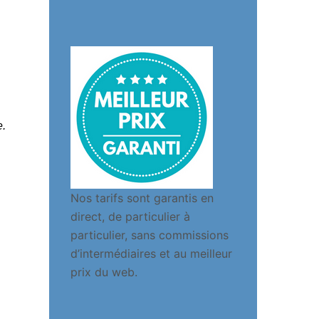
e.
Nos tarifs sont garantis en
direct, de particulier à
particulier, sans commissions
d’intermédiaires et au meilleur
prix du web.