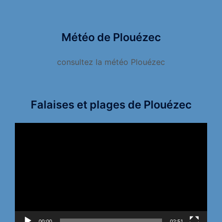
Météo de Plouézec
consultez la météo Plouézec
Falaises et plages de Plouézec
Lecteur
vidéo
00:00
02:51