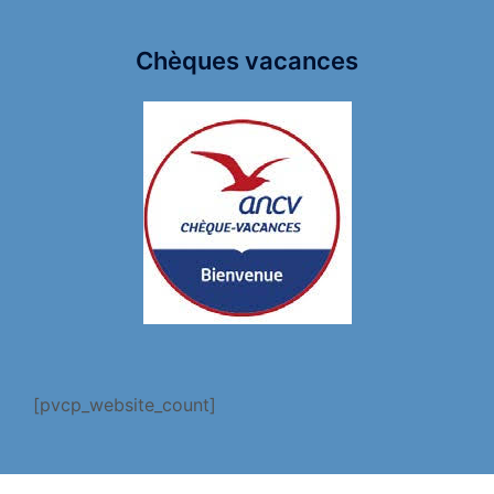
Chèques vacances
[pvcp_website_count]