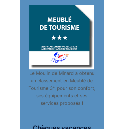
Le Moulin de Minard a obtenu
un classement en Meublé de
Tourisme 3*, pour son confort,
ses équipements et ses
services proposés !
Chèques vacances