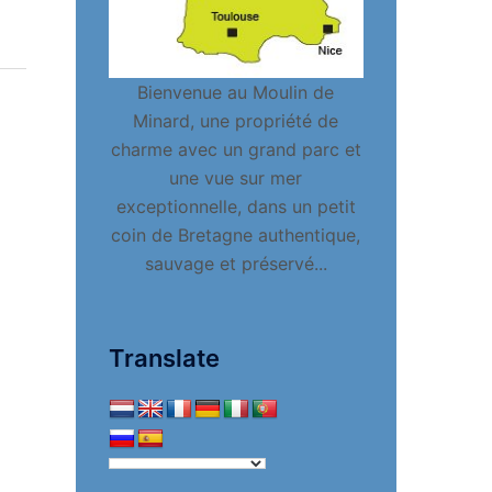
Bienvenue au Moulin de
Minard, une propriété de
charme avec un grand parc et
une vue sur mer
exceptionnelle, dans un petit
coin de Bretagne authentique,
sauvage et préservé...
Translate