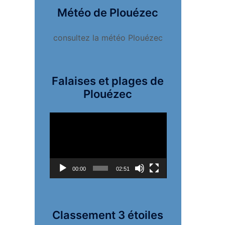
Météo de Plouézec
consultez la météo Plouézec
Falaises et plages de
Plouézec
Lecteur
vidéo
00:00
02:51
Classement 3 étoiles