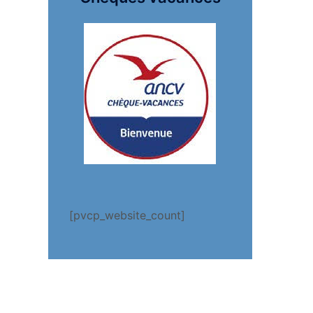
[pvcp_website_count]