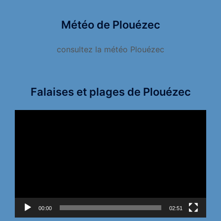
Météo de Plouézec
consultez la météo Plouézec
Falaises et plages de Plouézec
Lecteur
vidéo
00:00
02:51