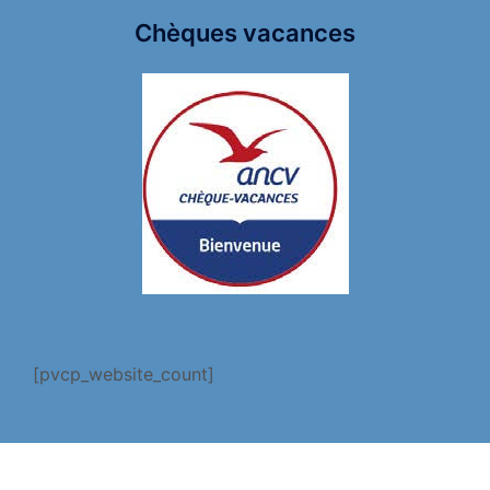
Chèques vacances
[pvcp_website_count]