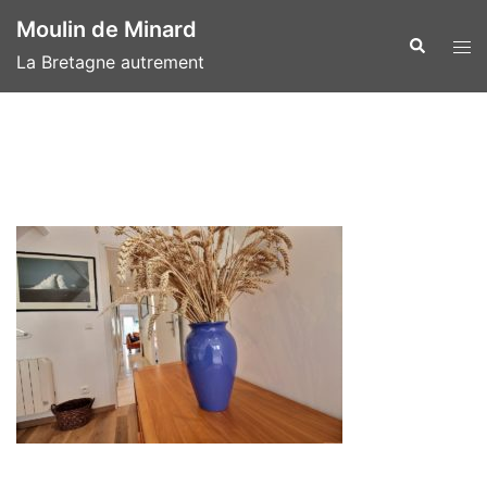
Aller
Moulin de Minard
au
Recherche
Ouvr
La Bretagne autrement
contenu
le
men