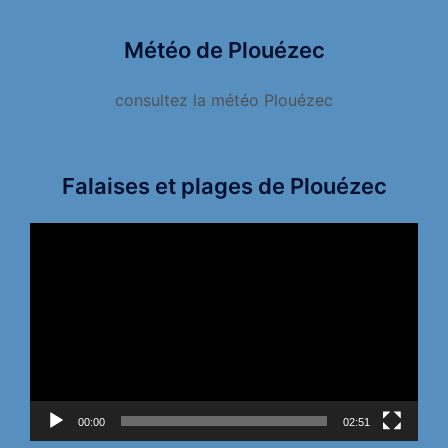
Météo de Plouézec
consultez la météo Plouézec
Falaises et plages de Plouézec
Lecteur
vidéo
00:00
02:51