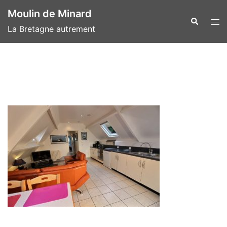
Aller
Moulin de Minard
au
Recherche
Ouvr
La Bretagne autrement
contenu
le
men