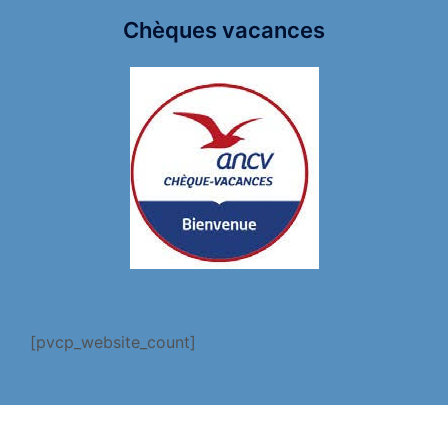
Chèques vacances
[pvcp_website_count]