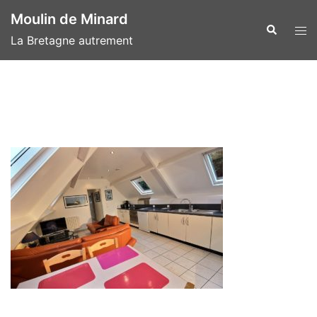
Aller
Moulin de Minard
au
Recherche
Ouvr
La Bretagne autrement
contenu
le
men