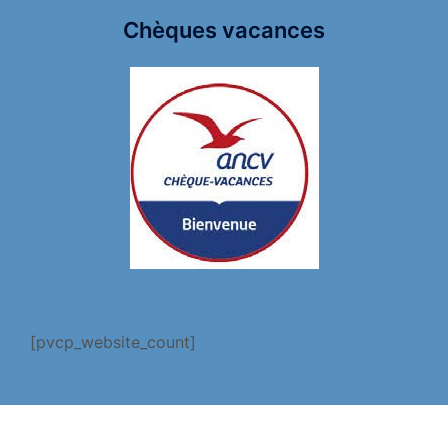
Chèques vacances
[pvcp_website_count]