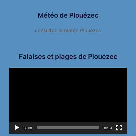
Météo de Plouézec
consultez la météo Plouézec
Falaises et plages de Plouézec
Lecteur
vidéo
00:00
02:51