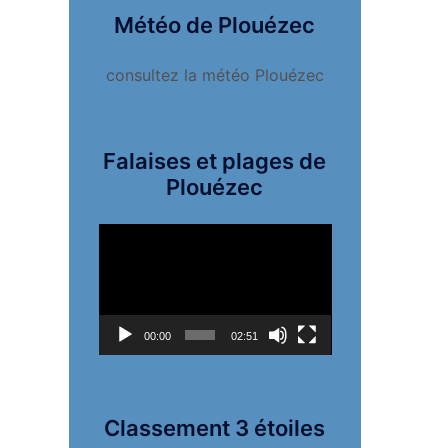
Météo de Plouézec
consultez la météo Plouézec
Falaises et plages de
Plouézec
Lecteur
vidéo
00:00
02:51
Classement 3 étoiles