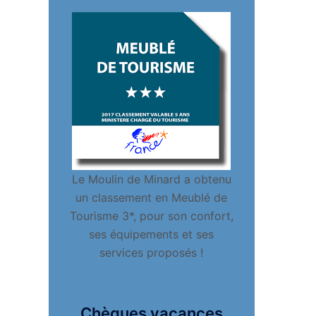
Le Moulin de Minard a obtenu
un classement en Meublé de
Tourisme 3*, pour son confort,
ses équipements et ses
services proposés !
Chèques vacances