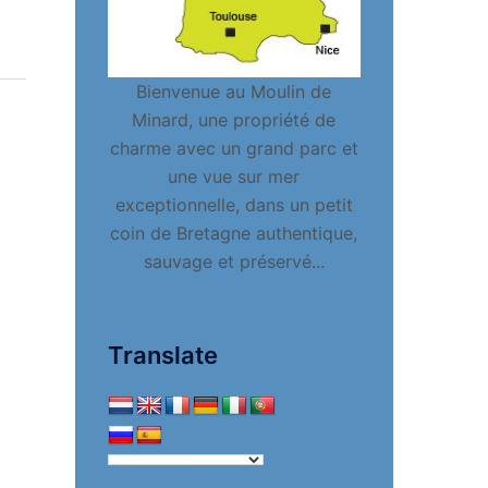
Bienvenue au Moulin de
Minard, une propriété de
charme avec un grand parc et
une vue sur mer
exceptionnelle, dans un petit
coin de Bretagne authentique,
sauvage et préservé...
Translate