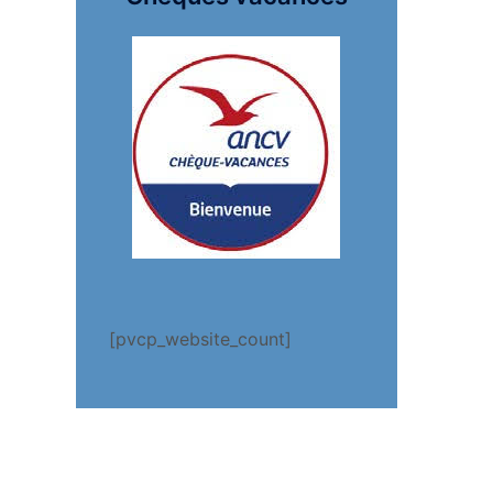
[pvcp_website_count]