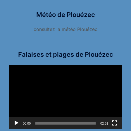
Météo de Plouézec
consultez la météo Plouézec
Falaises et plages de Plouézec
Lecteur
vidéo
00:00
02:51