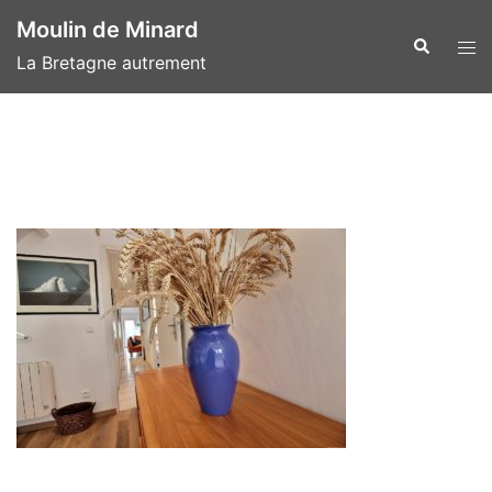
Aller
Moulin de Minard
au
Recherche
Ouvr
La Bretagne autrement
contenu
le
men