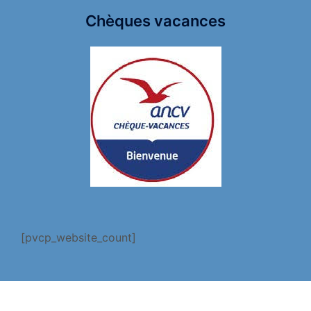
Chèques vacances
[pvcp_website_count]