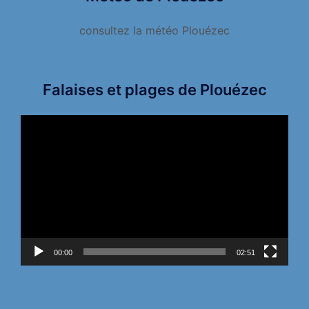
consultez la météo Plouézec
Falaises et plages de Plouézec
Lecteur
vidéo
00:00
02:51