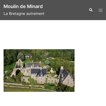
Aller
Moulin de Minard
au
Recherche
Ouvr
La Bretagne autrement
contenu
le
men