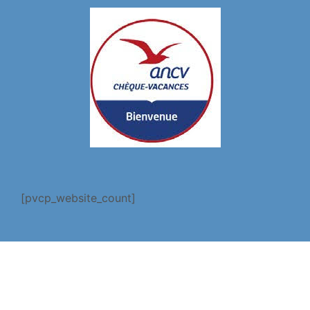
[pvcp_website_count]