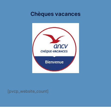
Chèques vacances
[pvcp_website_count]