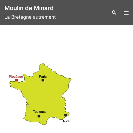
Aller
Moulin de Minard
au
Recherche
Ouvr
La Bretagne autrement
contenu
le
men