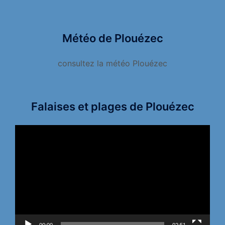
Météo de Plouézec
consultez la météo Plouézec
Falaises et plages de Plouézec
Lecteur
vidéo