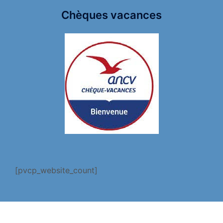
Chèques vacances
[pvcp_website_count]