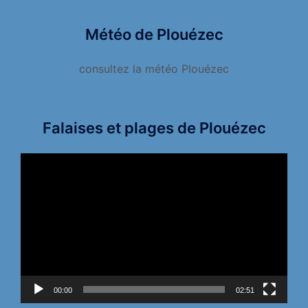
Météo de Plouézec
consultez la météo Plouézec
Falaises et plages de Plouézec
Lecteur
vidéo
00:00
02:51