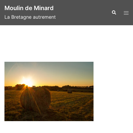
Aller
Moulin de Minard
au
Recherche
Ouvr
La Bretagne autrement
contenu
le
men