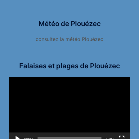
Météo de Plouézec
consultez la météo Plouézec
Falaises et plages de Plouézec
Lecteur
vidéo