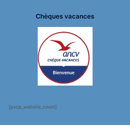
Chèques vacances
[pvcp_website_count]