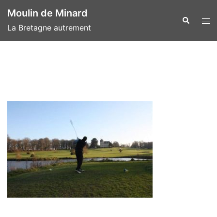
Aller
Moulin de Minard
au
Recherche
Ouvr
La Bretagne autrement
contenu
le
men