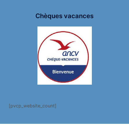
Chèques vacances
[pvcp_website_count]