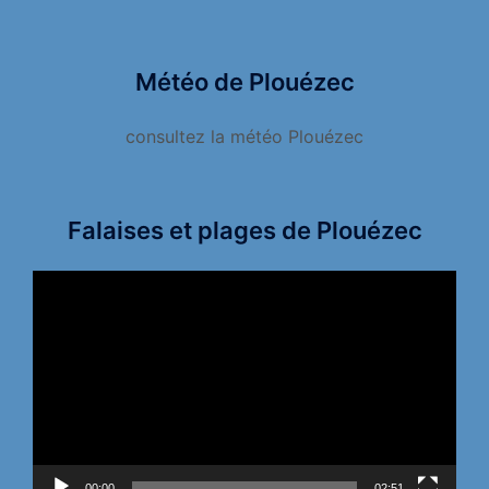
Météo de Plouézec
consultez la météo Plouézec
Falaises et plages de Plouézec
Lecteur
vidéo
00:00
02:51