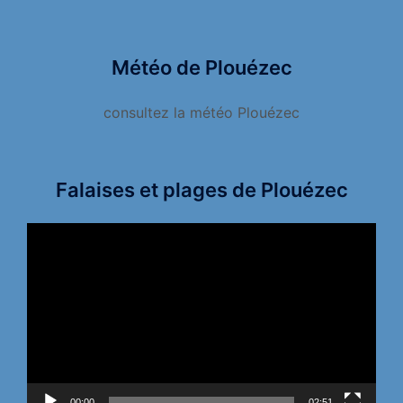
Météo de Plouézec
consultez la météo Plouézec
Falaises et plages de Plouézec
Lecteur
vidéo
00:00
02:51