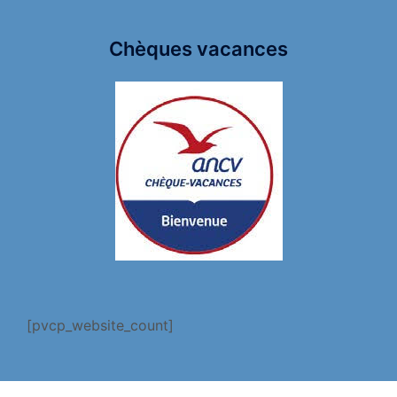
Chèques vacances
[pvcp_website_count]