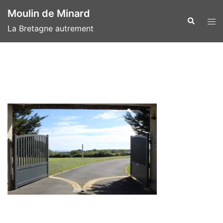
Aller
Moulin de Minard
au
Recherche
Ouvr
La Bretagne autrement
contenu
le
men