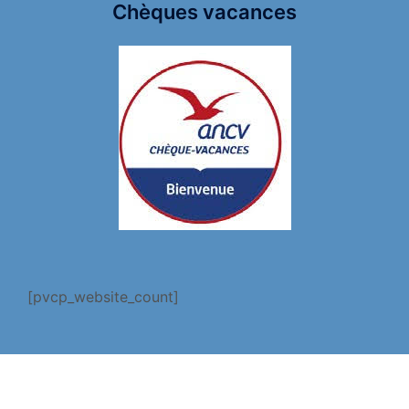
Chèques vacances
[pvcp_website_count]