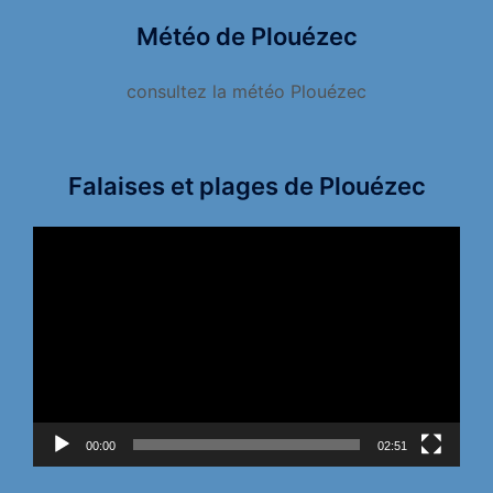
Météo de Plouézec
consultez la météo Plouézec
Falaises et plages de Plouézec
Lecteur
vidéo
00:00
02:51