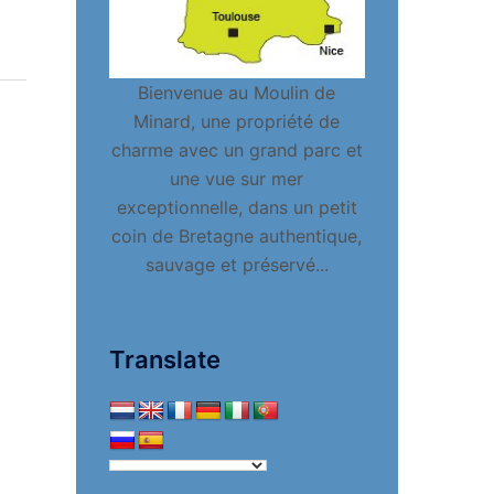
Bienvenue au Moulin de
Minard, une propriété de
charme avec un grand parc et
une vue sur mer
exceptionnelle, dans un petit
coin de Bretagne authentique,
sauvage et préservé...
Translate