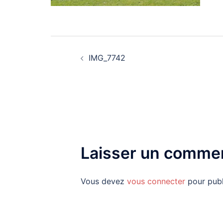
Navigation
IMG_7742
d’article
Laisser un commen
Vous devez
vous connecter
pour publ