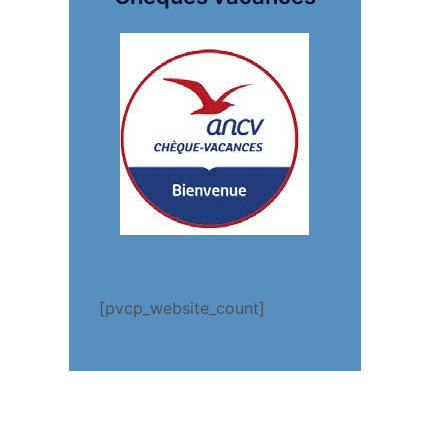
[pvcp_website_count]