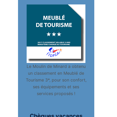
Le Moulin de Minard a obtenu
un classement en Meublé de
Tourisme 3*, pour son confort,
ses équipements et ses
services proposés !
Chèques vacances