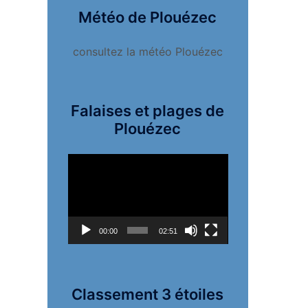
Météo de Plouézec
consultez la météo Plouézec
Falaises et plages de
Plouézec
Lecteur
vidéo
00:00
02:51
Classement 3 étoiles