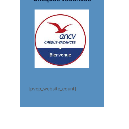
[pvcp_website_count]