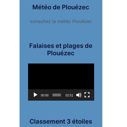
Météo de Plouézec
consultez la météo Plouézec
Falaises et plages de
Plouézec
Lecteur
vidéo
00:00
02:51
Classement 3 étoiles