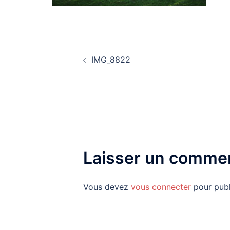
Navigation
IMG_8822
d’article
Laisser un commen
Vous devez
vous connecter
pour publ