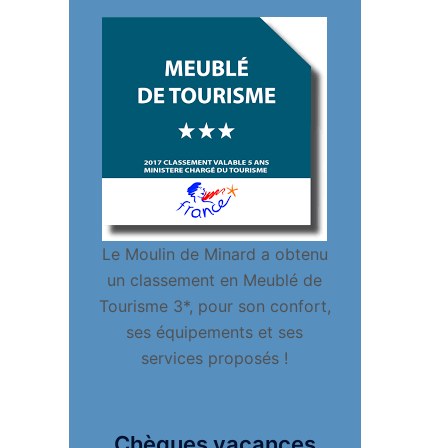
Le Moulin de Minard a obtenu
un classement en Meublé de
Tourisme 3*, pour son confort,
ses équipements et ses
services proposés !
Chèques vacances