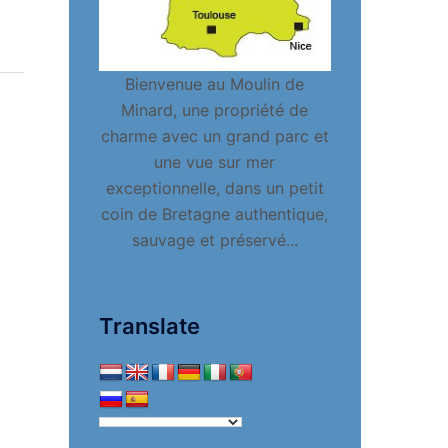
Bienvenue au Moulin de
Minard, une propriété de
charme avec un grand parc et
une vue sur mer
exceptionnelle, dans un petit
coin de Bretagne authentique,
sauvage et préservé...
Translate