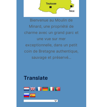
Bienvenue au Moulin de
Minard, une propriété de
charme avec un grand parc et
une vue sur mer
exceptionnelle, dans un petit
coin de Bretagne authentique,
sauvage et préservé...
Translate