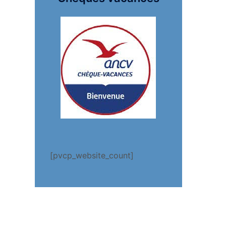
[pvcp_website_count]