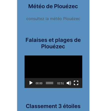
Météo de Plouézec
consultez la météo Plouézec
Falaises et plages de
Plouézec
Lecteur
vidéo
00:00
02:51
Classement 3 étoiles