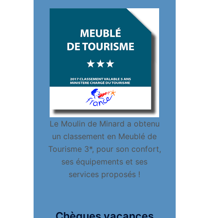
Le Moulin de Minard a obtenu
un classement en Meublé de
Tourisme 3*, pour son confort,
ses équipements et ses
services proposés !
Chèques vacances