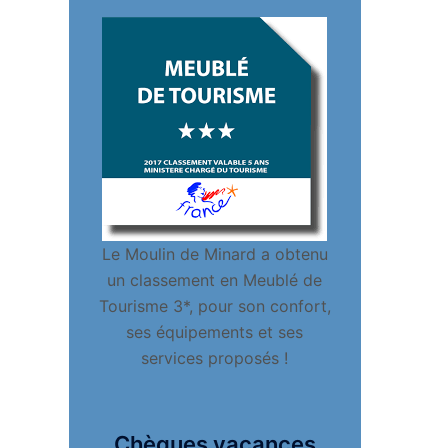
Le Moulin de Minard a obtenu
un classement en Meublé de
Tourisme 3*, pour son confort,
ses équipements et ses
services proposés !
Chèques vacances