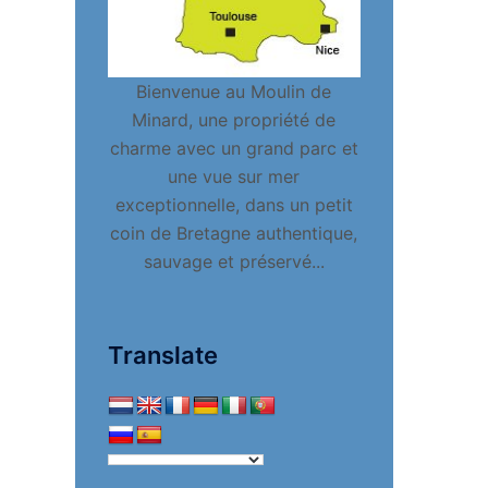
Bienvenue au Moulin de
Minard, une propriété de
charme avec un grand parc et
une vue sur mer
exceptionnelle, dans un petit
coin de Bretagne authentique,
sauvage et préservé...
Translate