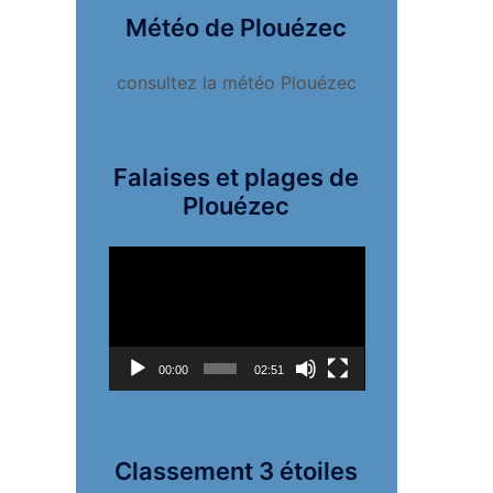
Météo de Plouézec
consultez la météo Plouézec
Falaises et plages de
Plouézec
Lecteur
vidéo
00:00
02:51
Classement 3 étoiles