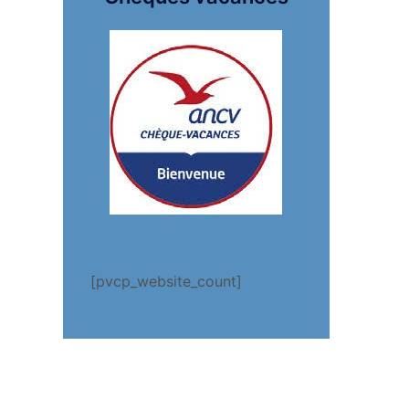
[pvcp_website_count]