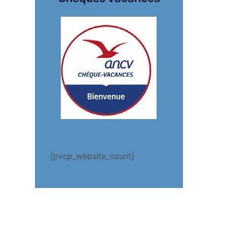
[pvcp_website_count]