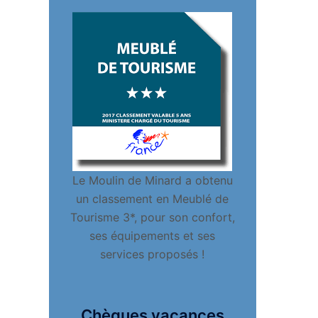
Le Moulin de Minard a obtenu
un classement en Meublé de
Tourisme 3*, pour son confort,
ses équipements et ses
services proposés !
Chèques vacances