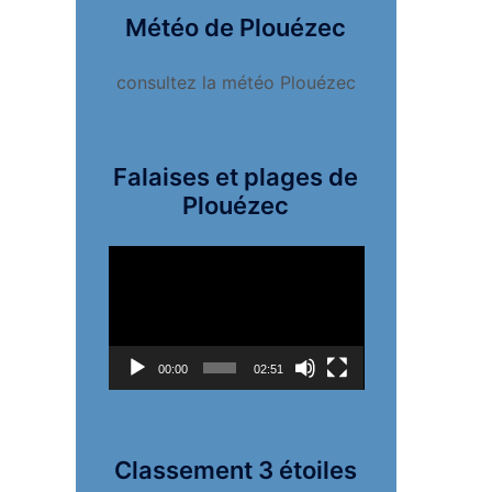
Météo de Plouézec
consultez la météo Plouézec
Falaises et plages de
Plouézec
Lecteur
vidéo
00:00
02:51
Classement 3 étoiles