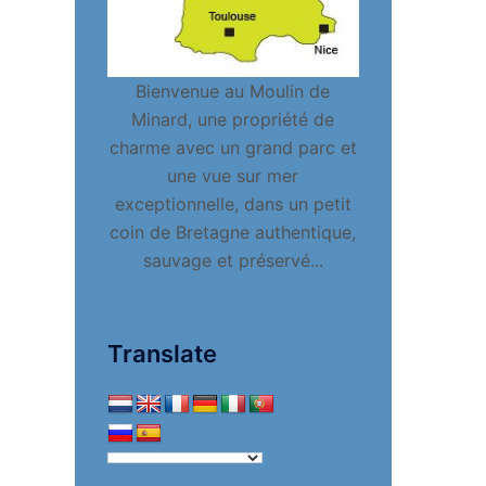
Bienvenue au Moulin de
Minard, une propriété de
charme avec un grand parc et
une vue sur mer
exceptionnelle, dans un petit
coin de Bretagne authentique,
sauvage et préservé...
Translate