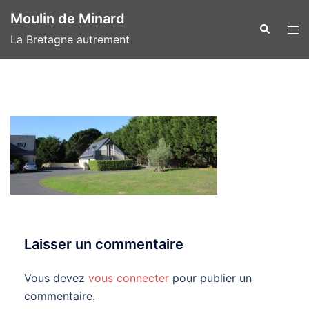
Aller
Moulin de Minard
au
Recherche
Ouvr
La Bretagne autrement
contenu
le
men
Laisser un commentaire
Vous devez
vous connecter
pour publier un
commentaire.