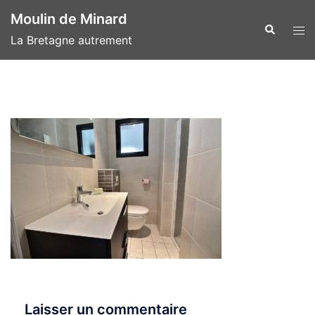
Aller
Moulin de Minard
au
Recherche
Ouvr
La Bretagne autrement
contenu
le
men
Laisser un commentaire