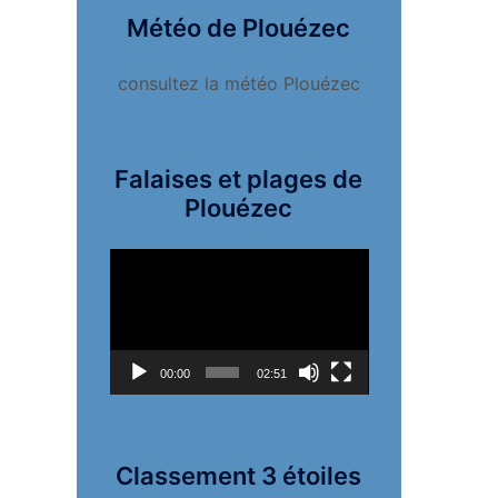
Météo de Plouézec
consultez la météo Plouézec
Falaises et plages de
Plouézec
Lecteur
vidéo
00:00
02:51
Classement 3 étoiles