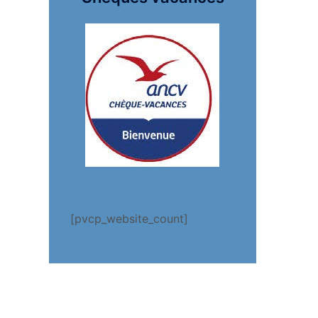
[pvcp_website_count]