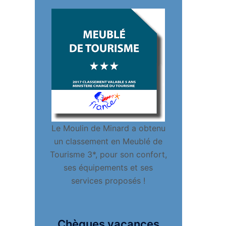
Le Moulin de Minard a obtenu
un classement en Meublé de
Tourisme 3*, pour son confort,
ses équipements et ses
services proposés !
Chèques vacances