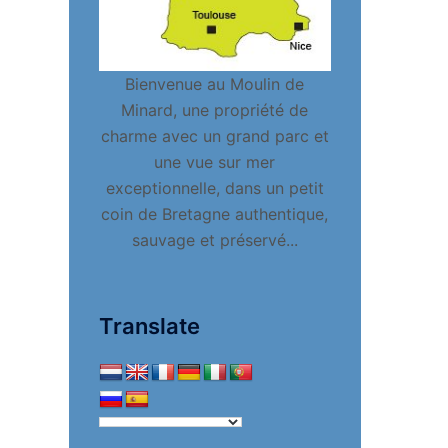
Bienvenue au Moulin de
Minard, une propriété de
charme avec un grand parc et
une vue sur mer
exceptionnelle, dans un petit
coin de Bretagne authentique,
sauvage et préservé...
Translate