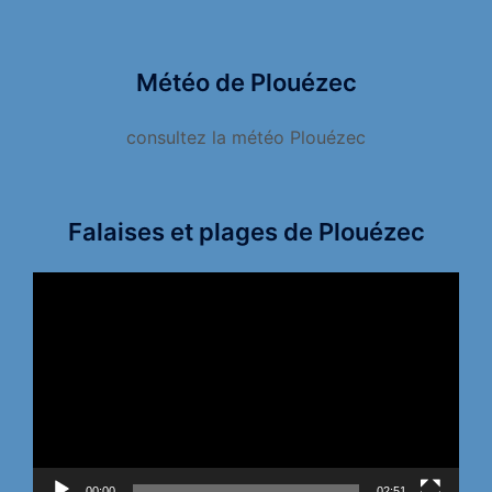
Météo de Plouézec
consultez la météo Plouézec
Falaises et plages de Plouézec
Lecteur
vidéo
00:00
02:51