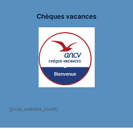
Chèques vacances
[pvcp_website_count]