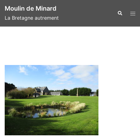
Aller
Moulin de Minard
au
Recherche
Ouvr
La Bretagne autrement
contenu
le
men