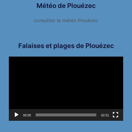
Météo de Plouézec
consultez la météo Plouézec
Falaises et plages de Plouézec
Lecteur
vidéo
00:00
02:51