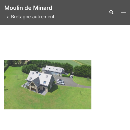
Aller
Moulin de Minard
au
Recherche
Ouvr
La Bretagne autrement
contenu
le
men