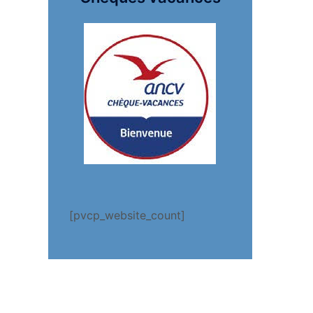
[pvcp_website_count]