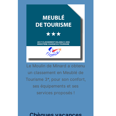
Le Moulin de Minard a obtenu
un classement en Meublé de
Tourisme 3*, pour son confort,
ses équipements et ses
services proposés !
Chèques vacances