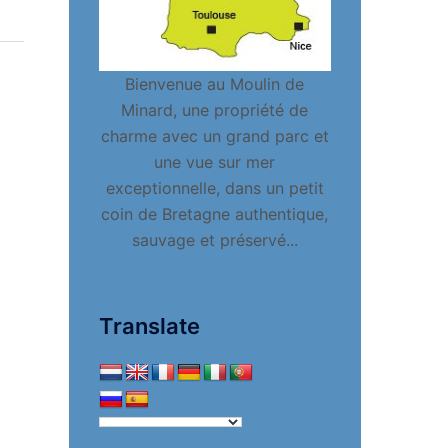
Bienvenue au Moulin de
Minard, une propriété de
charme avec un grand parc et
une vue sur mer
exceptionnelle, dans un petit
coin de Bretagne authentique,
sauvage et préservé...
Translate