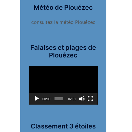
Météo de Plouézec
consultez la météo Plouézec
Falaises et plages de
Plouézec
Lecteur
vidéo
00:00
02:51
Classement 3 étoiles