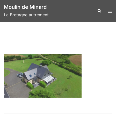
Aller
Moulin de Minard
au
Recherche
Ouvr
La Bretagne autrement
contenu
le
men