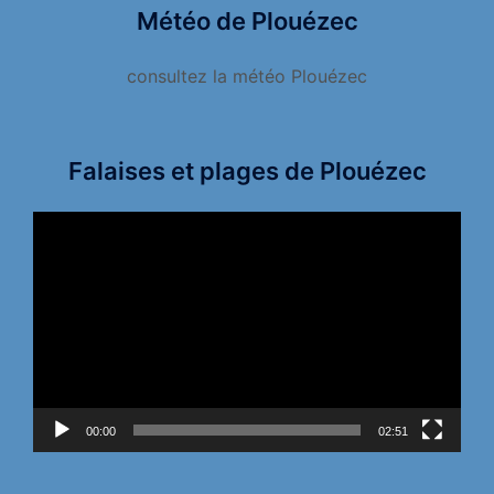
Météo de Plouézec
consultez la météo Plouézec
Falaises et plages de Plouézec
Lecteur
vidéo
00:00
02:51