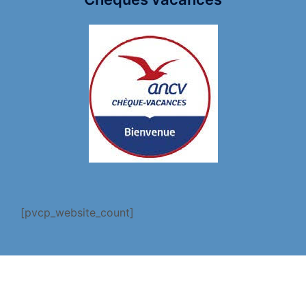
[pvcp_website_count]