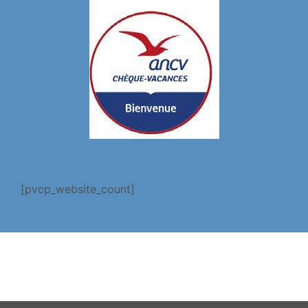
[pvcp_website_count]