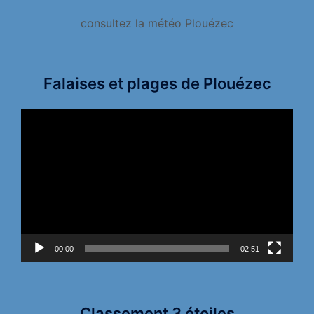
consultez la météo Plouézec
Falaises et plages de Plouézec
Lecteur
vidéo
00:00
02:51
Classement 3 étoiles