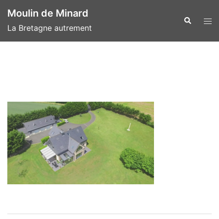
Aller
Moulin de Minard
au
Recherche
Ouvr
La Bretagne autrement
contenu
le
men