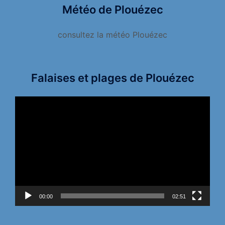
Météo de Plouézec
consultez la météo Plouézec
Falaises et plages de Plouézec
Lecteur
vidéo
00:00
02:51