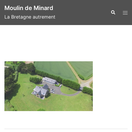
Aller
Moulin de Minard
au
Recherche
Ouvr
La Bretagne autrement
contenu
le
men