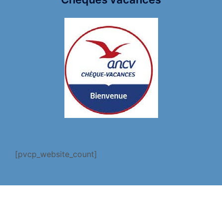
[pvcp_website_count]