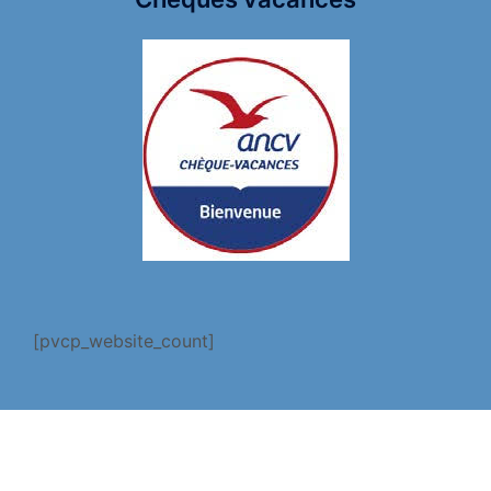
[pvcp_website_count]