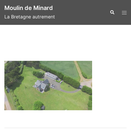
Aller
Moulin de Minard
au
Recherche
Ouvr
La Bretagne autrement
contenu
le
men