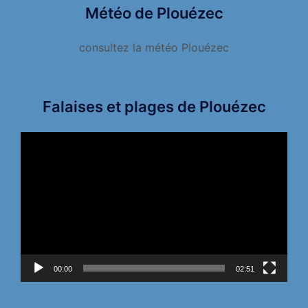
Météo de Plouézec
consultez la météo Plouézec
Falaises et plages de Plouézec
Lecteur
vidéo
00:00
02:51