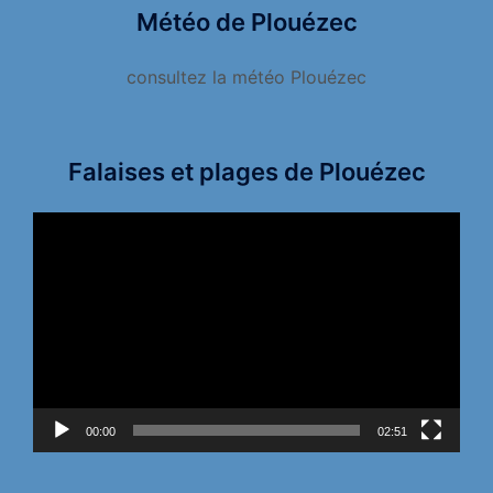
Météo de Plouézec
consultez la météo Plouézec
Falaises et plages de Plouézec
Lecteur
vidéo
00:00
02:51