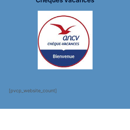
Chèques vacances
[pvcp_website_count]