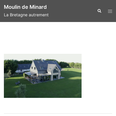
Aller
Moulin de Minard
au
Recherche
Ouvr
La Bretagne autrement
contenu
le
men